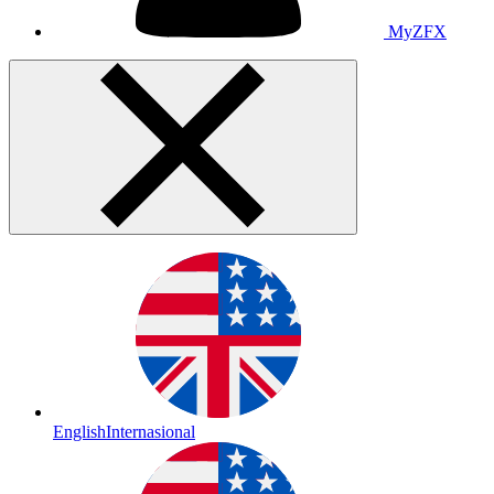
MyZFX
English
Internasional