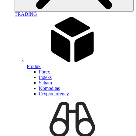
TRADING
Produk
Forex
Indeks
Saham
Komoditas
Cryptocurrency