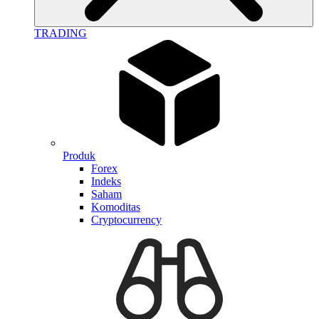
TRADING
Produk
Forex
Indeks
Saham
Komoditas
Cryptocurrency