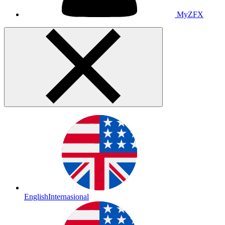
MyZFX
English
Internasional