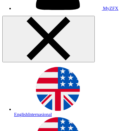
MyZFX
English
Internasional