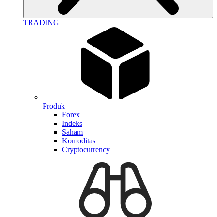
TRADING
Produk
Forex
Indeks
Saham
Komoditas
Cryptocurrency