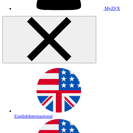
MyZFX
English
Internasional