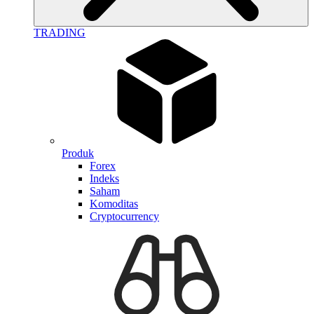
TRADING
Produk
Forex
Indeks
Saham
Komoditas
Cryptocurrency