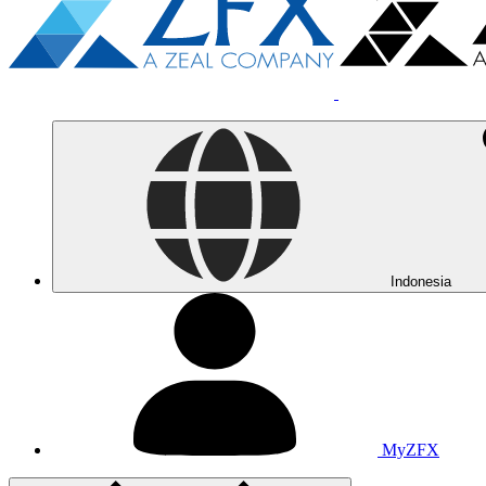
Indonesia
MyZFX