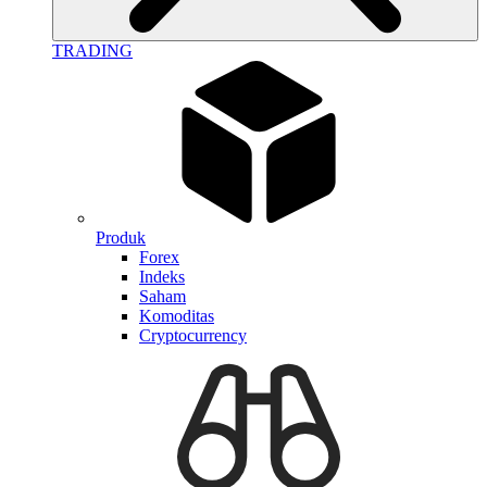
TRADING
Produk
Forex
Indeks
Saham
Komoditas
Cryptocurrency