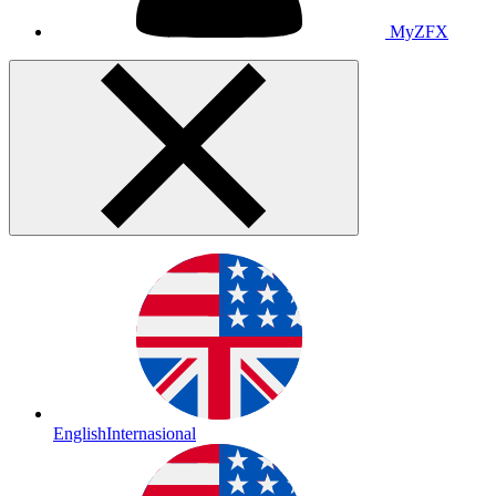
MyZFX
English
Internasional