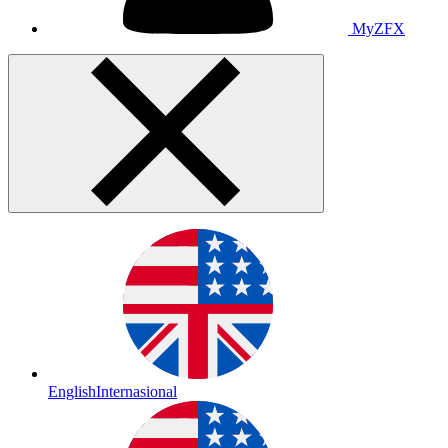
MyZFX
English
Internasional