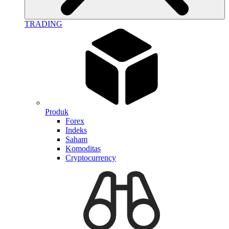
TRADING
Produk
Forex
Indeks
Saham
Komoditas
Cryptocurrency