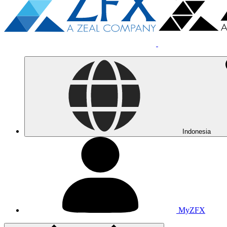
Indonesia
MyZFX