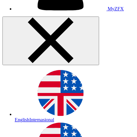
MyZFX
English
Internasional