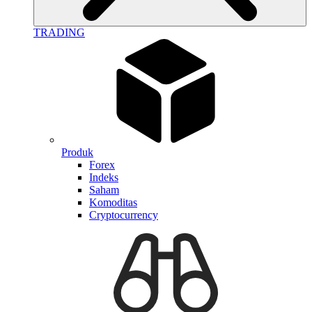
TRADING
Produk
Forex
Indeks
Saham
Komoditas
Cryptocurrency