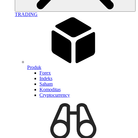
TRADING
Produk
Forex
Indeks
Saham
Komoditas
Cryptocurrency