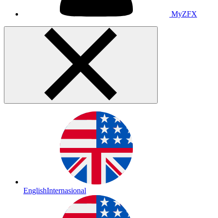
MyZFX
English
Internasional