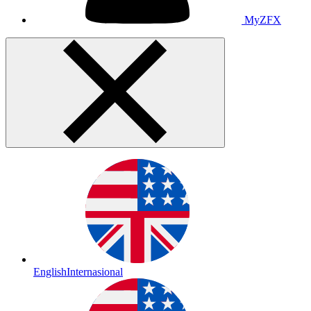
MyZFX
English
Internasional