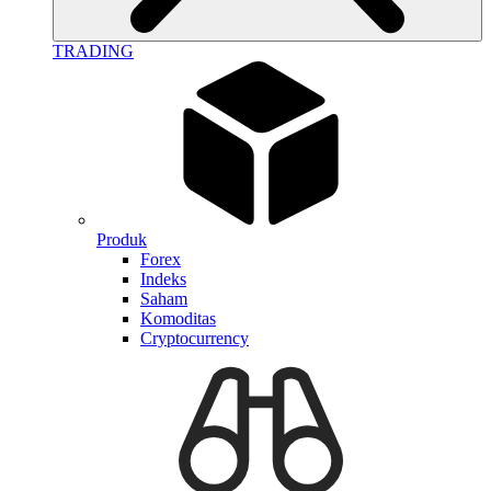
TRADING
Produk
Forex
Indeks
Saham
Komoditas
Cryptocurrency