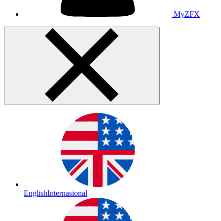
MyZFX
English
Internasional