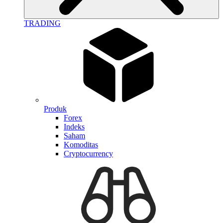
TRADING
Produk
Forex
Indeks
Saham
Komoditas
Cryptocurrency