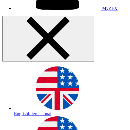
MyZFX
English
Internasional