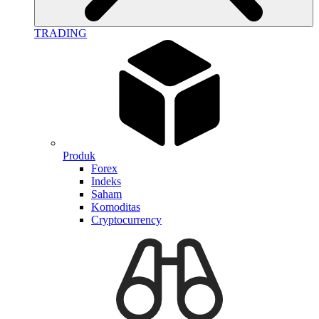
TRADING
Produk
Forex
Indeks
Saham
Komoditas
Cryptocurrency