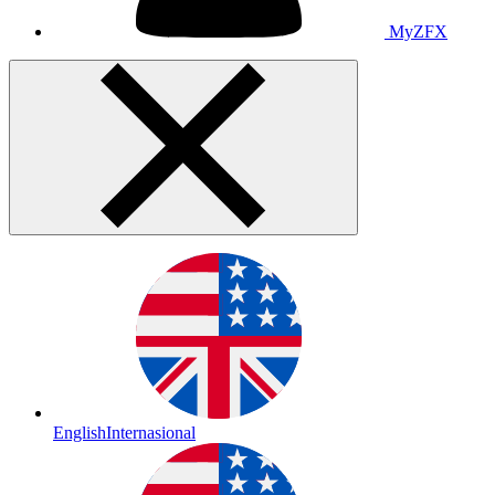
MyZFX
English
Internasional