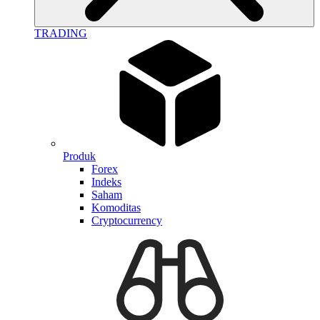
TRADING
Produk
Forex
Indeks
Saham
Komoditas
Cryptocurrency