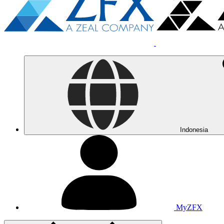
Indonesia
MyZFX