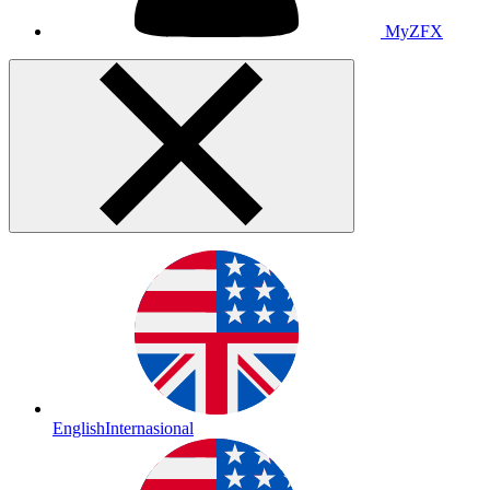
MyZFX
English
Internasional