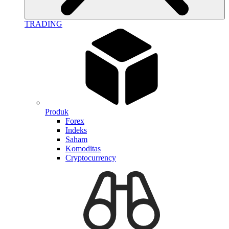
TRADING
Produk
Forex
Indeks
Saham
Komoditas
Cryptocurrency