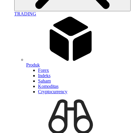
TRADING
Produk
Forex
Indeks
Saham
Komoditas
Cryptocurrency