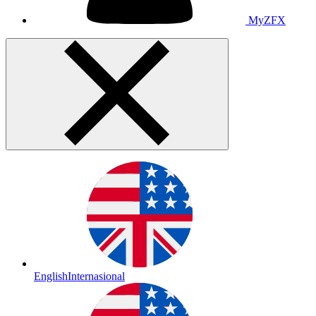
MyZFX
English
Internasional