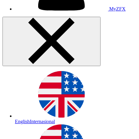
MyZFX
English
Internasional