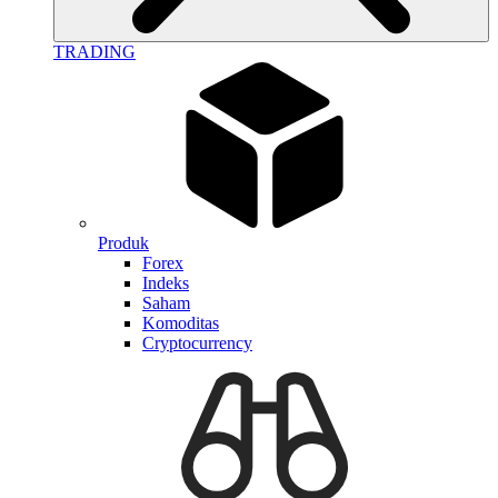
TRADING
Produk
Forex
Indeks
Saham
Komoditas
Cryptocurrency