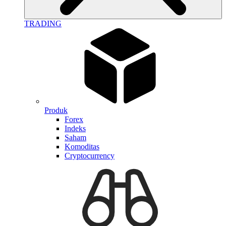
TRADING
Produk
Forex
Indeks
Saham
Komoditas
Cryptocurrency