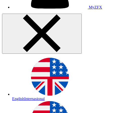
MyZFX
English
Internasional