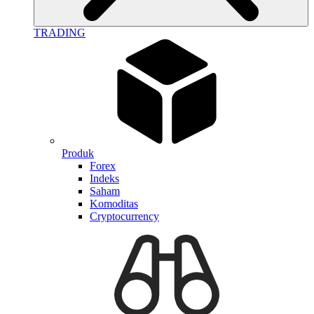
TRADING
Produk
Forex
Indeks
Saham
Komoditas
Cryptocurrency