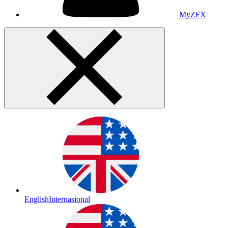
MyZFX
English
Internasional