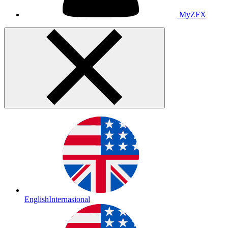
MyZFX
English
Internasional