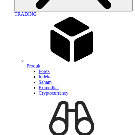
TRADING
Produk
Forex
Indeks
Saham
Komoditas
Cryptocurrency