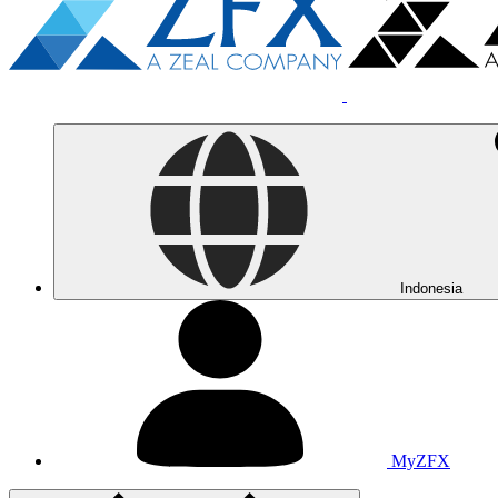
Indonesia
MyZFX