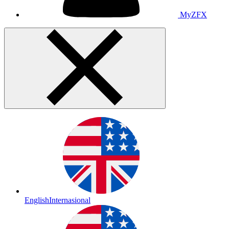
MyZFX
English
Internasional