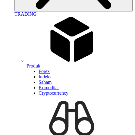
TRADING
Produk
Forex
Indeks
Saham
Komoditas
Cryptocurrency