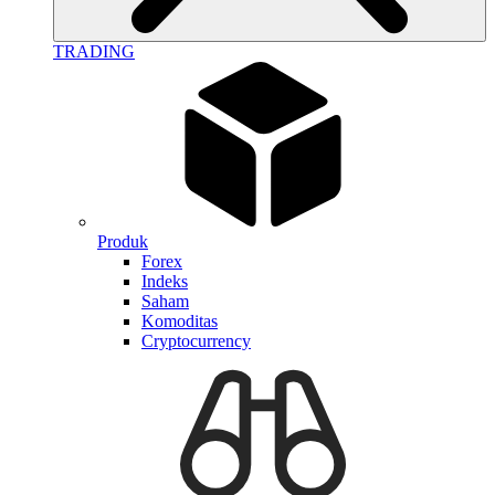
TRADING
Produk
Forex
Indeks
Saham
Komoditas
Cryptocurrency