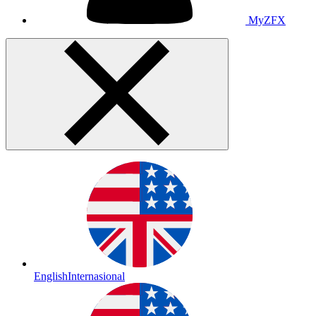
MyZFX
English
Internasional