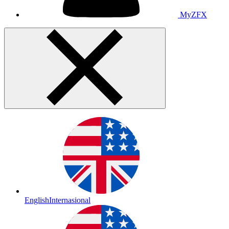
MyZFX
English
Internasional