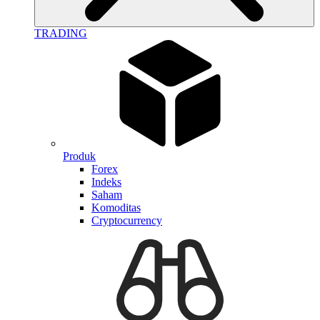
TRADING
Produk
Forex
Indeks
Saham
Komoditas
Cryptocurrency