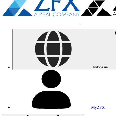
Indonesia
MyZFX