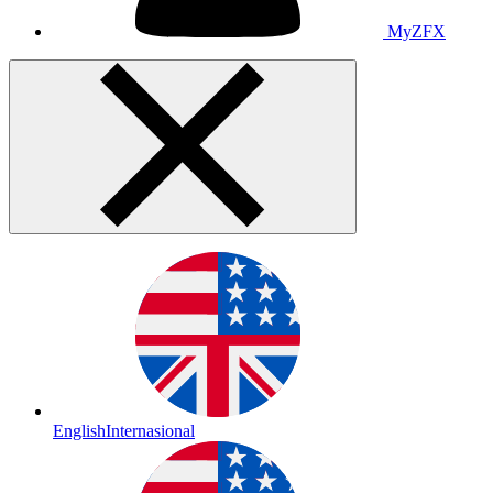
MyZFX
English
Internasional