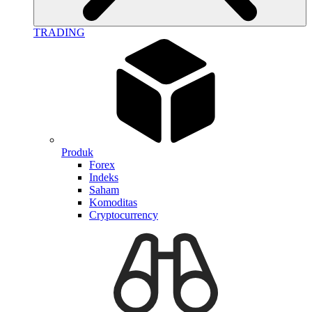
TRADING
Produk
Forex
Indeks
Saham
Komoditas
Cryptocurrency