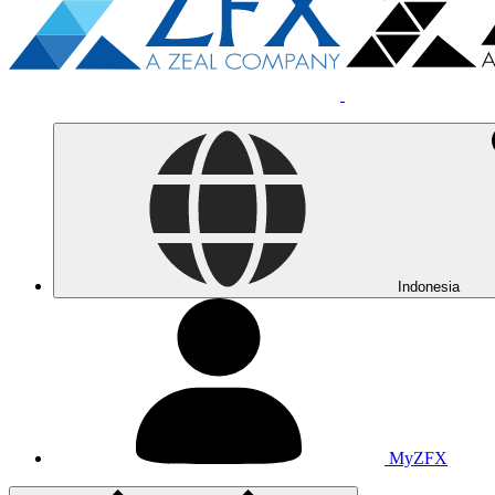
Indonesia
MyZFX