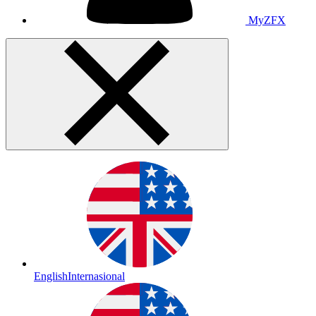
MyZFX
English
Internasional