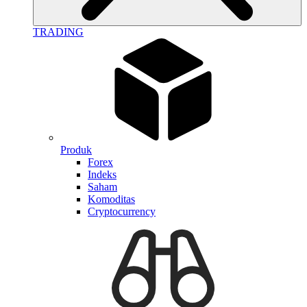
TRADING
Produk
Forex
Indeks
Saham
Komoditas
Cryptocurrency