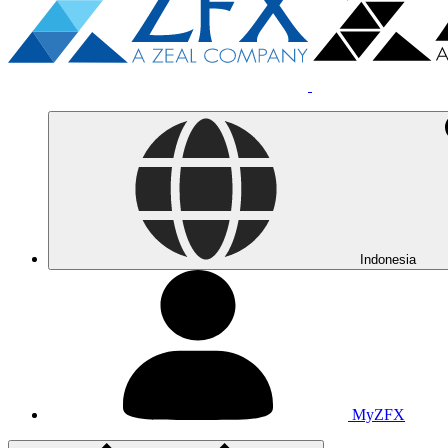
Indonesia
MyZFX