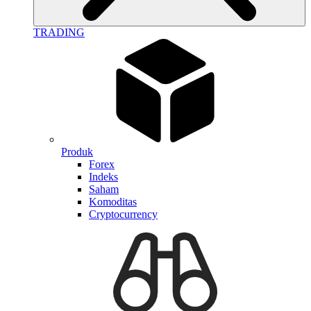
TRADING
Produk
Forex
Indeks
Saham
Komoditas
Cryptocurrency