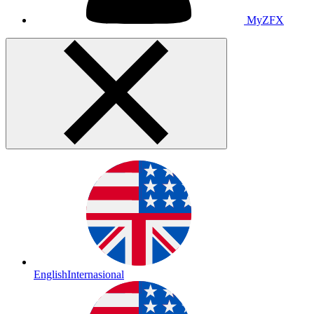
MyZFX
English
Internasional