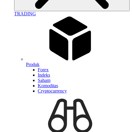
TRADING
Produk
Forex
Indeks
Saham
Komoditas
Cryptocurrency