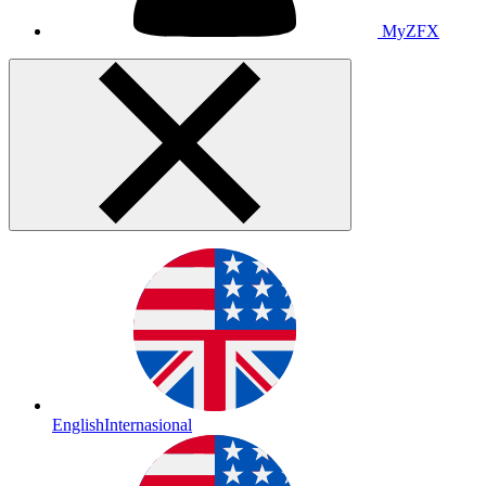
MyZFX
English
Internasional