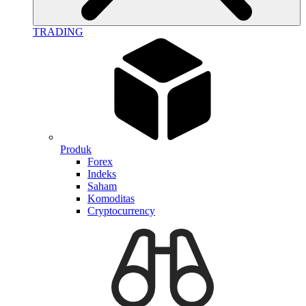
TRADING
Produk
Forex
Indeks
Saham
Komoditas
Cryptocurrency