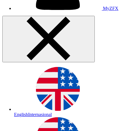
MyZFX
English
Internasional