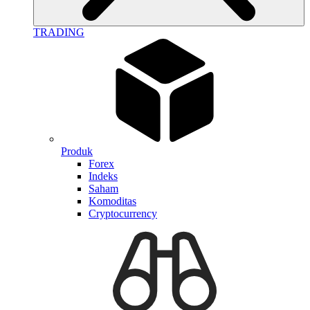
TRADING
Produk
Forex
Indeks
Saham
Komoditas
Cryptocurrency