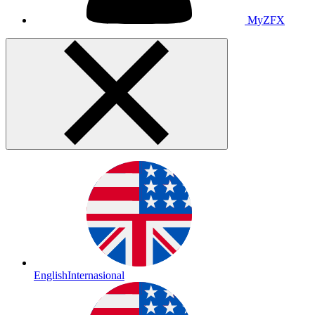
MyZFX
English
Internasional