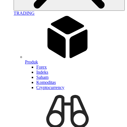
TRADING
Produk
Forex
Indeks
Saham
Komoditas
Cryptocurrency