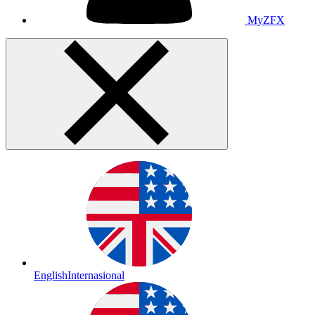
MyZFX
English
Internasional