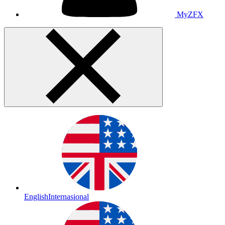
MyZFX
English
Internasional