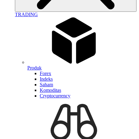
TRADING
Produk
Forex
Indeks
Saham
Komoditas
Cryptocurrency