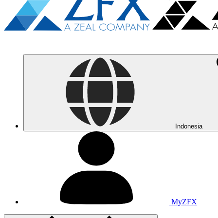
Indonesia
MyZFX