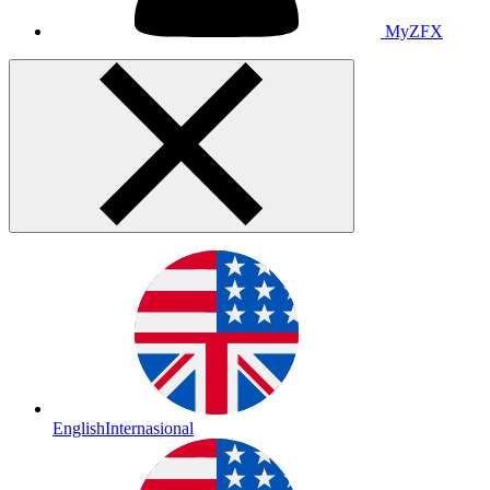
MyZFX
English
Internasional