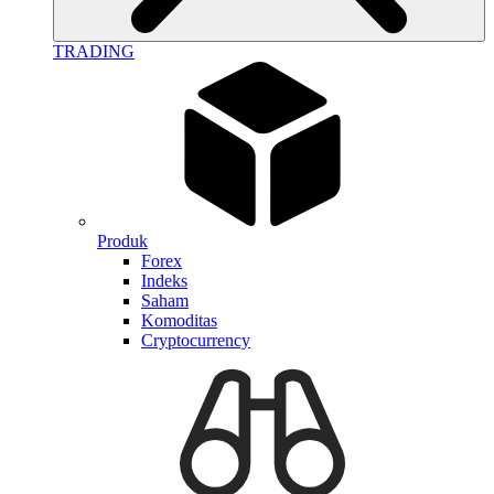
TRADING
Produk
Forex
Indeks
Saham
Komoditas
Cryptocurrency