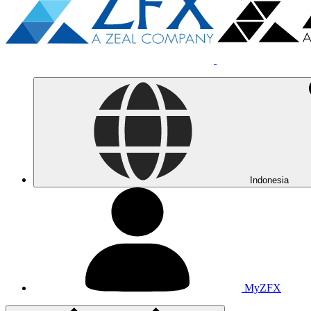
Indonesia
MyZFX