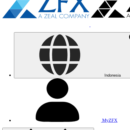
Indonesia
MyZFX