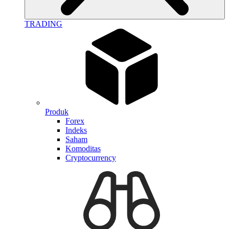
TRADING
Produk
Forex
Indeks
Saham
Komoditas
Cryptocurrency