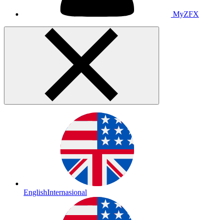
MyZFX
English
Internasional