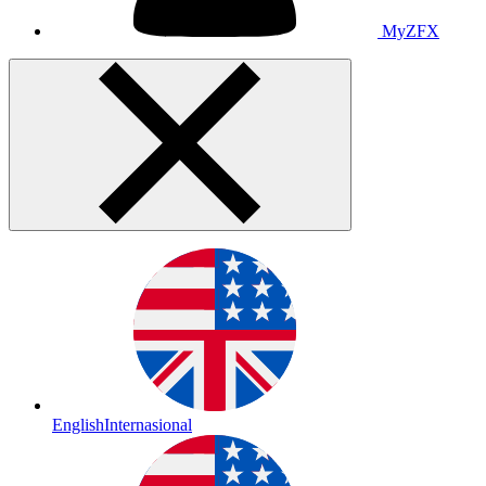
MyZFX
English
Internasional