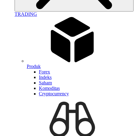
TRADING
Produk
Forex
Indeks
Saham
Komoditas
Cryptocurrency