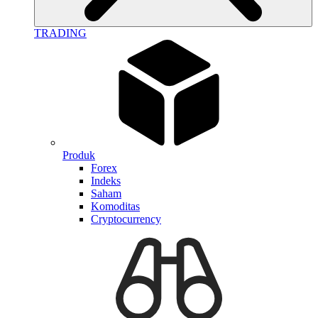
TRADING
Produk
Forex
Indeks
Saham
Komoditas
Cryptocurrency