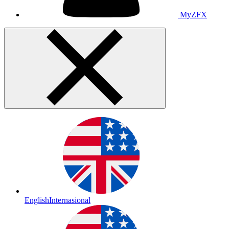
MyZFX
English
Internasional