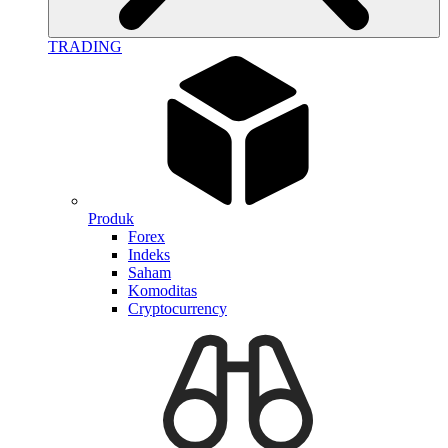
TRADING
Produk
Forex
Indeks
Saham
Komoditas
Cryptocurrency