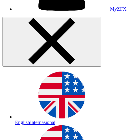
MyZFX
English
Internasional