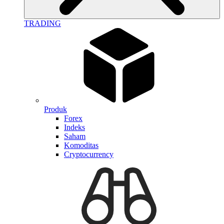
TRADING
Produk
Forex
Indeks
Saham
Komoditas
Cryptocurrency