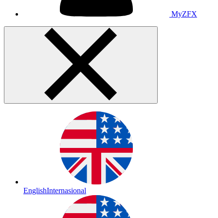
MyZFX
English
Internasional