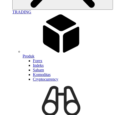
TRADING
Produk
Forex
Indeks
Saham
Komoditas
Cryptocurrency