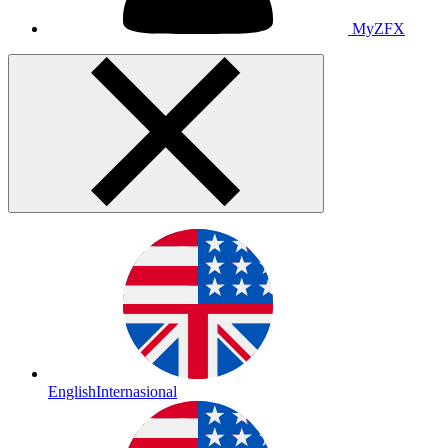
MyZFX
English
Internasional