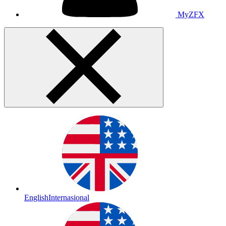
MyZFX
English
Internasional