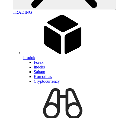
TRADING
Produk
Forex
Indeks
Saham
Komoditas
Cryptocurrency