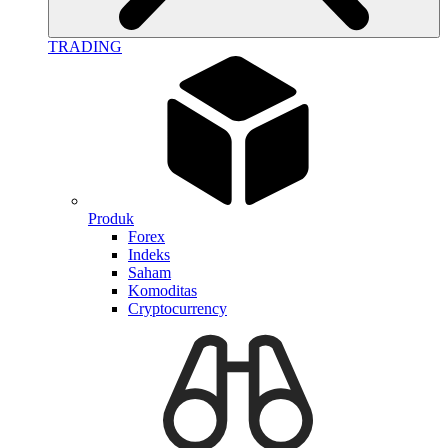
TRADING
Produk
Forex
Indeks
Saham
Komoditas
Cryptocurrency