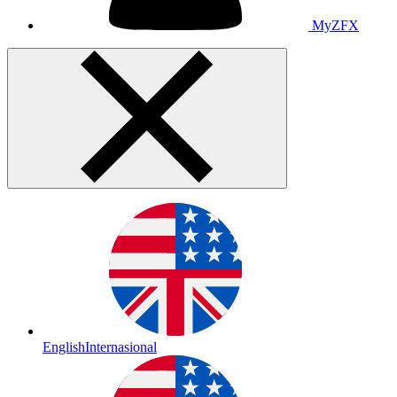
MyZFX
English
Internasional