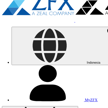
Indonesia
MyZFX