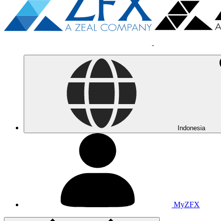
Indonesia
MyZFX